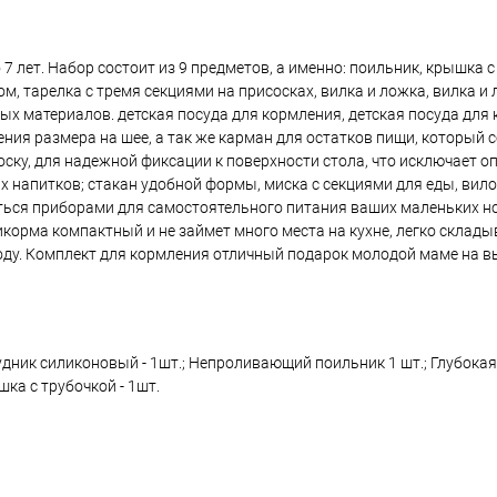
7 лет. Набор состоит из 9 предметов, а именно: поильник, крышка с
м, тарелка с тремя секциями на присосках, вилка и ложка, вилка и 
ых материалов. детская посуда для кормления, детская посуда для
ния размера на шее, а так же карман для остатков пищи, который 
соску, для надежной фиксации к поверхности стола, что исключает 
х напитков; стакан удобной формы, миска с секциями для еды, вило
аться приборами для самостоятельного питания ваших маленьких 
корма компактный и не займет много места на кухне, легко складыв
ироду. Комплект для кормления отличный подарок молодой маме на в
грудник силиконовый - 1шт.; Непроливающий поильник 1 шт.; Глубокая
шка с трубочкой - 1шт.