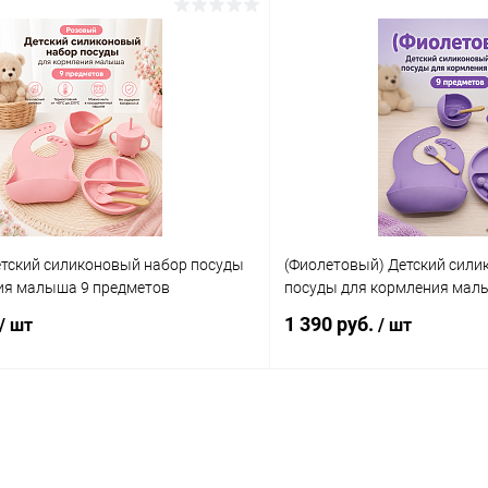
етский силиконовый набор посуды
(Фиолетовый) Детский сили
ия малыша 9 предметов
посуды для кормления мал
1 390 руб.
/ шт
/ шт
В корзину
В корз
 клик
Сравнение
Купить в 1 клик