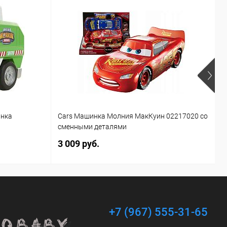
инка
Cars Машинка Молния МакКуин 02217020 со
Б
сменными деталями
T
3 009 руб.
1
+7 (967) 555-31-65