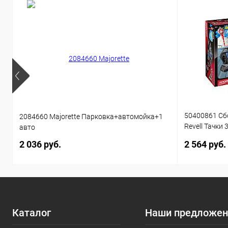
50400861 Сб
2084660 Majorette Парковка+автомойка+1
Revell Тачки 
авто
звуком 1:20 
2 036 руб.
2 564 руб.
Каталог
Наши предложен