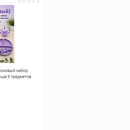
коновый набор
ыша 9 предметов
ину
Сравнение