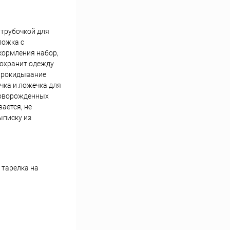
 трубочкой для
ложка с
 кормления набор,
сохранит одежду
опрокидывание
чка и ложечка для
новорожденных
ается, не
ыписку из
 тарелка на