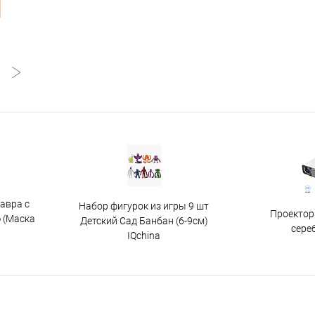
авра с
Набор фигурок из игры 9 шт
Проектор
 (Маска
Детский Сад Банбан (6-9см)
сере
IQchina