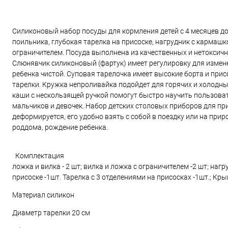
Силиконовый набор посуды для кормления детей с 4 месяцев до 
поильника, глубокая тарелка на присоске, нагрудник с кармашко
ограничителем. Посуда выполнена из качественных и нетоксичн
Слюнявчик силиконовый (фартук) имеет регулировку для измене
ребенка чистой. Суповая тарелочка имеет высокие борта и при
тарелки. Кружка непроливайка подойдет для горячих и холодны
каши с нескользящей ручкой помогут быстро научить пользов
мальчиков и девочек. Набор детских столовых приборов для при
деформируется, его удобно взять с собой в поездку или на пр
роддома, рождение ребенка.
Комплектация
ложка и вилка - 2 шт; вилка и ложка с ограничителем -2 шт; на
присоске -1шт. Тарелка с 3 отделениями на присосках -1шт.; Кры
Материал силикон
Диаметр тарелки 20 см