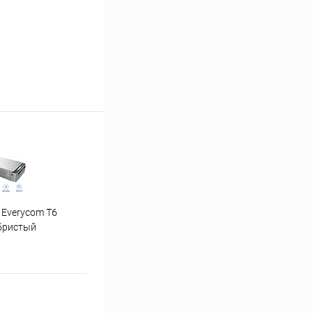
 Everycom T6
"Ну погоди" 1-4 часть
бристый