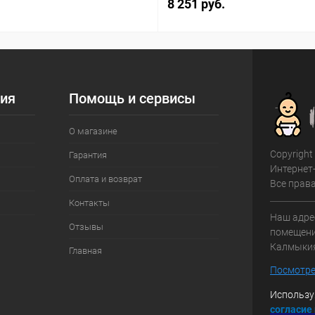
8 251 руб.
ия
Помощь и сервисы
О магазине
Copyright
Гарантия
Интернет
Оплата и возврат
Все прав
Контакты
Наш адрес
Отзывы
помещение
Калмыки
Главная
Посмотре
Использу
с
огласие