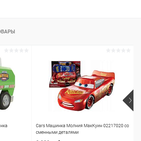
ОВАРЫ
инка
Cars Машинка Молния МакКуин 02217020 со
Б
сменными деталями
T