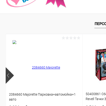
ПЕРС
50400861 Сб
2084660 Majorette Парковка+автомойка+1
Revell Тачки 
авто
звуком 1:20 