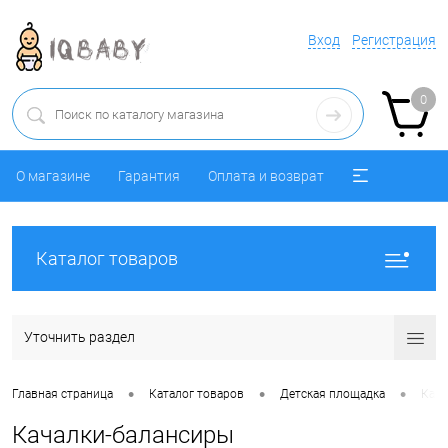
Вход
Регистрация
0
О магазине
Гарантия
Оплата и возврат
Каталог товаров
Уточнить раздел
•
•
•
Главная страница
Каталог товаров
Детская площадка
Кача
Качалки-балансиры