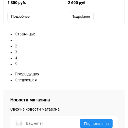
Камин ТУ 3468-002-75669324-
надувном (каркасном) бассейне
1 350 руб.
2 600 руб.
2015
150х53
Подробнее
Подробнее
Страницы:
1
2
3
4
5
Предыдущая
Следующая
Новости магазина
Свежие новости магазина
Подписаться