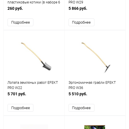
пластиковые котики (в наборе 6
PRO W29
шт.)
260 руб.
5 866 руб.
Подробнее
Подробнее
Лопата земляных работ EFEKT
Эргономичная грабли EFEKT
PRO W22
PRO W36
5 701 руб.
5 510 руб.
Подробнее
Подробнее