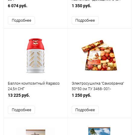
Венеция ТУ 3468-002-75669324-
6 074 руб.
1 350 руб.
2015
Подробнее
Подробнее
Баллон композитный Ragasco
Электросушилка "Самобранка"
24,5л СНГ
50*50 см ТУ 3468- 001-
75669324-2010"
13 225 руб.
1 250 руб.
Подробнее
Подробнее