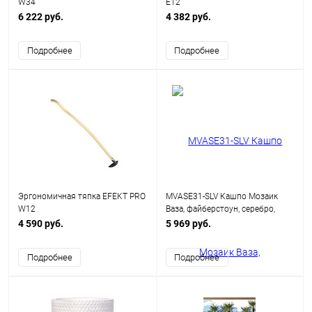
W34
E12
6 222 руб.
4 382 руб.
Подробнее
Подробнее
Эргономичная тяпка EFEKT PRO
MVASE31-SLV Кашпо Мозаик
W12
Ваза, файберстоун, серебро,
D31.5 H61 cm
4 590 руб.
5 969 руб.
Подробнее
Подробнее