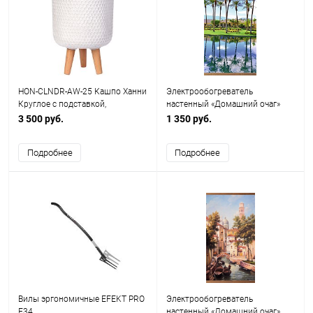
HON-CLNDR-AW-25 Кашпо Ханни
Электрообогреватель
Круглое с подставкой,
настенный «Домашний очаг»
файберстоун, белое, D25 H34 cm
Пальмы ТУ 3468-002-75669324-
3 500 руб.
1 350 руб.
2015
Подробнее
Подробнее
Вилы эргономичные EFEKT PRO
Электрообогреватель
E34
настенный «Домашний очаг»