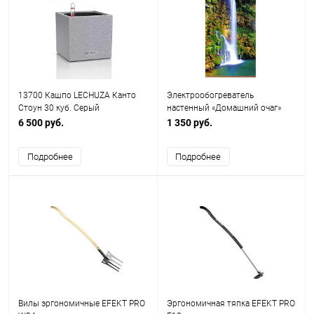
13700 Кашпо LECHUZA Канто
Электрообогреватель
Стоун 30 куб. Серый
настенный «Домашний очаг»
ВОДОПАД ТУ 3468-002-
6 500 руб.
1 350 руб.
75669324-2015
Подробнее
Подробнее
Вилы эргономичные EFEKT PRO
Эргономичная тяпка EFEKT PRO