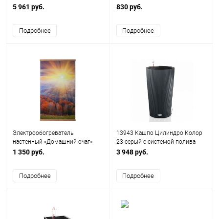
черный
5 961 руб.
830 руб.
Подробнее
Подробнее
Электрообогреватель
13943 Кашпо Цилиндро Колор
настенный «Домашний очаг»
23 серый с системой полива
Осенний лес ТУ 3468-002-
1 350 руб.
3 948 руб.
75669324-2015
Подробнее
Подробнее