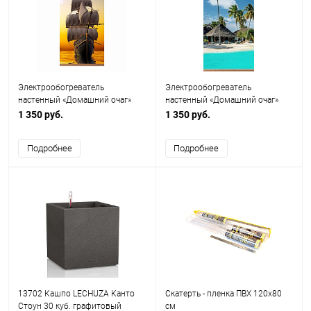
Электрообогреватель
Электрообогреватель
настенный «Домашний очаг»
настенный «Домашний очаг»
Корабль ТУ 3468-002-75669324-
Лагуна ТУ 3468-002-75669324-
1 350 руб.
1 350 руб.
2015
2015
Подробнее
Подробнее
13702 Кашпо LECHUZA Канто
Скатерть - пленка ПВХ 120х80
Стоун 30 куб. графитовый
см