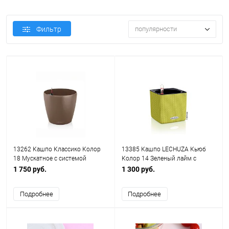
Фильтр
популярности
13262 Кашпо Классико Колор
13385 Кашпо LECHUZA Кьюб
18 Мускатное с системой
Колор 14 Зеленый лайм с
автополива
системой полива
1 750 руб.
1 300 руб.
Подробнее
Подробнее