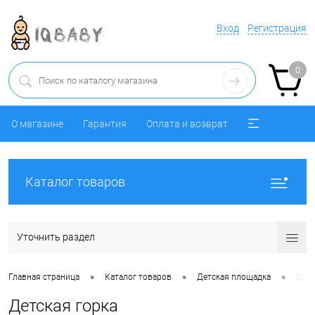
Вход
Регистрация
0
О магазине
Гарантия
Оплата и возврат
Каталог товаров
Уточнить раздел
•
•
•
Главная страница
Каталог товаров
Детская площадка
Детс
Детская горка