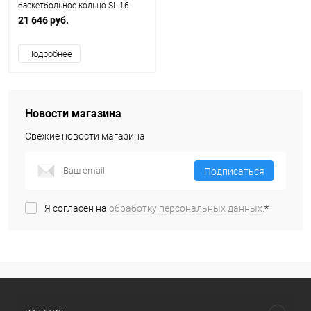
баскетбольное кольцо SL-16
Ching-Ching
21 646 руб.
Подробнее
Новости магазина
Свежие новости магазина
Подписаться
Я согласен на
обработку персональных данных.
*