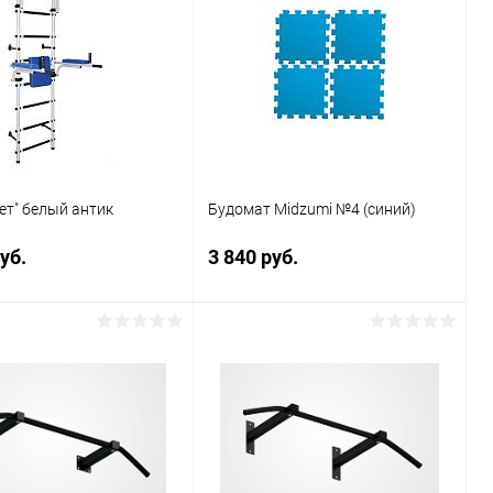
ет" белый антик
Будомат Midzumi №4 (синий)
уб.
3 840 руб.
Подписаться
Подписаться
ь в 1 клик
Сравнение
Купить в 1 клик
Сравнение
ранное
Недоступно
В избранное
Недоступно