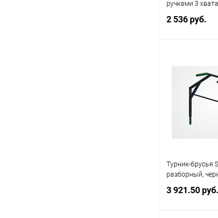
ручками 3 хват
2 536 руб.
Под
Купить в 1 кл
В избранное
Турник-брусья Sp
разборный, че
3 921.50 руб