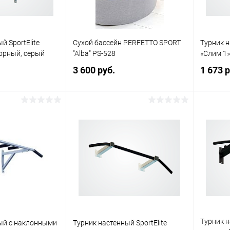
й SportElite
Сухой бассейн PERFETTO SPORT
Турник н
борный, серый
"Alba" PS-528
«Слим 1»
3 600 руб.
1 673 р
писаться
Подписаться
ик
Сравнение
Купить в 1 клик
Сравнение
Купит
Недоступно
В избранное
Недоступно
В изб
Турник н
ый с наклонными
Турник настенный SportElite