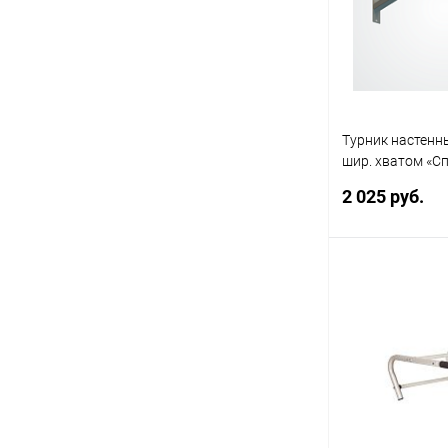
В избранное
Турник настенны
шир. хватом «Сп
разборный, сер
2 025 руб.
Под
Купить в 1 кл
В избранное