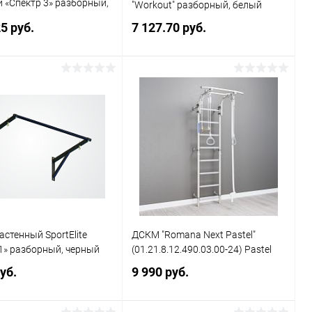
 «Спектр 3» разборный,
"Workout" разборный, белый
5 руб.
7 127.70 руб.
Подписаться
Подписаться
ь в 1 клик
Сравнение
Купить в 1 клик
Сравнение
ранное
Недоступно
В избранное
Недоступно
астенный SportElite
ДСКМ "Romana Next Pastel"
1» разборный, черный
(01.21.8.12.490.03.00-24) Pastel
уб.
9 990 руб.