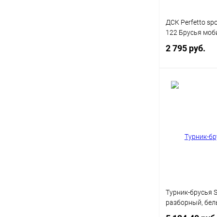
ДСК Perfetto spor
122 Брусья мо
2 795 руб.
Под
Купить в 1 кл
В избранное
Турник-брусья Sp
разборный, бе