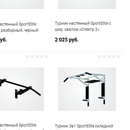
Турник настенный SportElite с
астенный SportElite
шир. хватом «Спектр 2»
 разборный, черный
разборный, черный
уб.
2 025 руб.
Подписаться
Подписаться
ь в 1 клик
Сравнение
Купить в 1 клик
Сравнение
ранное
Недоступно
В избранное
Недоступно
астенный SportElite
Турник 3в1 SportElite складной