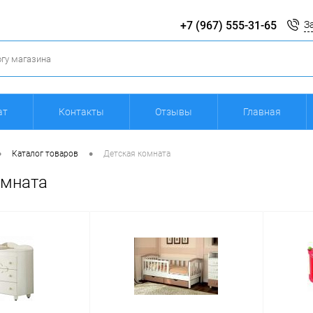
+7 (967) 555-31-65
З
ат
Контакты
Отзывы
Главная
•
•
Каталог товаров
Детская комната
омната