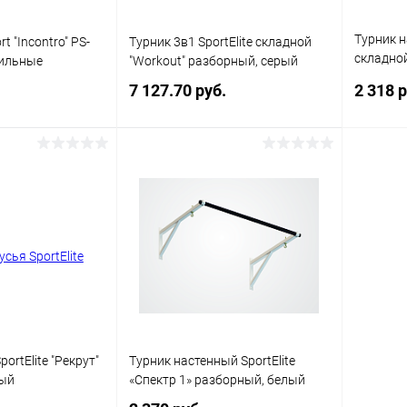
Турник н
t "Incontro" PS-
Турник 3в1 SportElite складной
складной
бильные
"Workout" разборный, серый
серый
7 127.70 руб.
2 318 р
писаться
Подписаться
ик
Сравнение
Купить в 1 клик
Сравнение
Купит
Недоступно
В избранное
Недоступно
В изб
ortElite "Рекрут"
Турник настенный SportElite
лый
«Спектр 1» разборный, белый