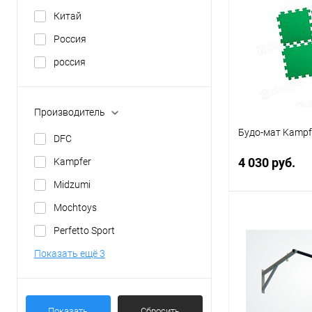
Китай
Россия
россия
Производитель
Будо-мат Kampf
DFC
4 030 руб.
Kampfer
Midzumi
Mochtoys
Под
Perfetto Sport
Показать ещё 3
Купить в 1 кл
В избранное
Показать
Сбросить