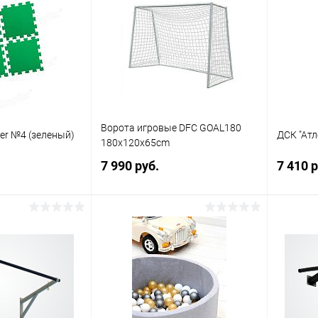
Ворота игровые DFC GOAL180
er №4 (зеленый)
ДСК "Атл
180x120x65cm
7 990 руб.
7 410 р
писаться
Подписаться
ик
Сравнение
Купить в 1 клик
Сравнение
Купит
Недоступно
В избранное
Недоступно
В изб