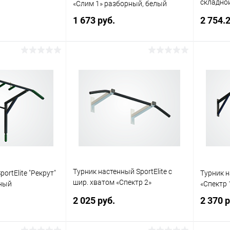
складной
а
«Слим 1» разборный, белый
черный
1 673 руб.
2 754.2
писаться
Подписаться
ик
Сравнение
Купить в 1 клик
Сравнение
Купит
Недоступно
В избранное
Недоступно
В изб
Турник настенный SportElite с
ortElite "Рекрут"
Турник н
шир. хватом «Спектр 2»
рный
«Спектр 
разборный, белый
.
2 025 руб.
2 370 р