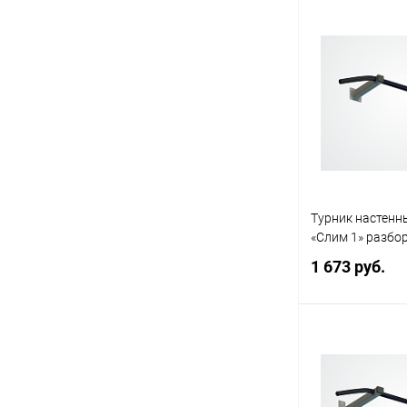
Под
Купить в 1 кл
В избранное
Турник настенны
«Слим 1» разбо
1 673 руб.
Под
Купить в 1 кл