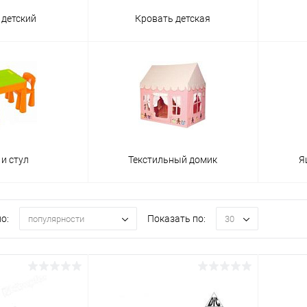
 детский
Кровать детская
 и стул
Текстильный домик
Я
о:
Показать по:
популярности
30