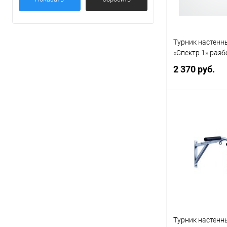
Турник настенны
«Спектр 1» раз
2 370 руб.
Под
Купить в 1 кл
В избранное
Турник настенн