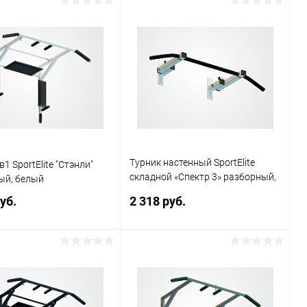
Подписаться
Подписаться
ь в 1 клик
Сравнение
Купить в 1 клик
Сравнение
ранное
Недоступно
В избранное
Недоступно
Турник настенный SportElite
1 SportElite "Стэнли"
складной «Спектр 3» разборный,
ый, белый
белый
уб.
2 318 руб.
Подписаться
Подписаться
ь в 1 клик
Сравнение
Купить в 1 клик
Сравнение