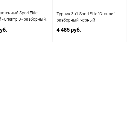
астенный SportElite
Турник 3в1 SportElite "Стэнли"
 «Спектр 3» разборный,
разборный, черный
уб.
4 485 руб.
Подписаться
Подписаться
ь в 1 клик
Сравнение
Купить в 1 клик
Сравнение
ранное
Недоступно
В избранное
Недоступно