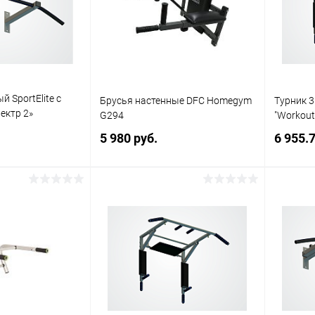
Недоступно
В избранное
Недоступно
В изб
й SportElite с
Брусья настенные DFC Homegym
Турник 3
ектр 2»
G294
"Workout
ый
5 980 руб.
6 955.7
писаться
Подписаться
ик
Сравнение
Купить в 1 клик
Сравнение
Купит
Недоступно
В избранное
Недоступно
В изб