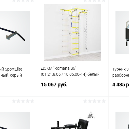
писаться
Подписаться
ик
Сравнение
Купить в 1 клик
Сравнение
Купит
Недоступно
В избранное
Недоступно
В изб
ДСКМ "Romana S6"
й SportElite
Турник 3в
(01.21.8.06.410.06.00-14) белый
рный, серый
разборн
прованс
15 067 руб.
4 485 р
писаться
Подписаться
ик
Сравнение
Купить в 1 клик
Сравнение
Купит