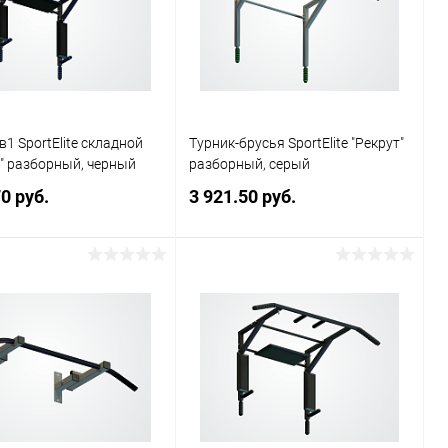
ранное
Недоступно
В избранное
Недоступно
в1 SportElite складной
Турник-брусья SportElite "Рекрут"
" разборный, черный
разборный, серый
0 руб.
3 921.50 руб.
Подписаться
Подписаться
ь в 1 клик
Сравнение
Купить в 1 клик
Сравнение
ранное
Недоступно
В избранное
Недоступно