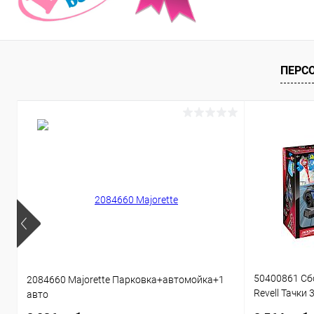
ПЕРС
50400861 Сб
2084660 Majorette Парковка+автомойка+1
Revell Тачки 
авто
звуком 1:20 