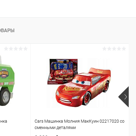
ОВАРЫ
инка
Cars Машинка Молния МакКуин 02217020 со
Б
сменными деталями
T