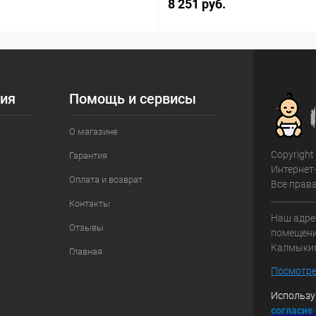
8 251 руб.
ия
Помощь и сервисы
О магазине
Copyright
Гарантия
Интернет
Оплата и возврат
Все прав
Контакты
Наш адрес
Отзывы
помещение
Калмыки
Главная
Посмотре
Использу
с
огласие