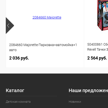
50400861 Сб
2084660 Majorette Парковка+автомойка+1
Revell Тачки 
авто
звуком 1:20 
2 036 руб.
2 564 руб.
Каталог
Наши предложен
Детская комната
Новинки