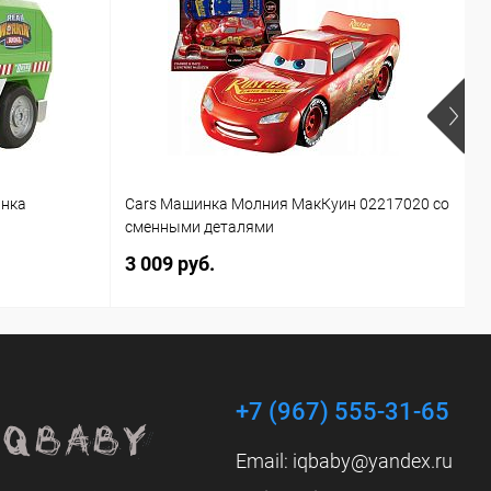
инка
Cars Машинка Молния МакКуин 02217020 со
Б
сменными деталями
T
3 009 руб.
1
+7 (967) 555-31-65
Email:
iqbaby@yandex.ru