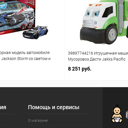
орная модель автомобиля
39897744216 Игрушечная маш
3 Jackson Storm со светом и
Мусоровоз Дасти Jakks Pacific
(861)
8 251 руб.
ия
Помощь и сервисы
О магазине