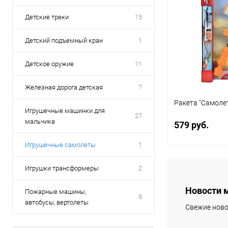
Детские треки
15
Детский подъемный кран
1
Детское оружие
11
Железная дорога детская
7
Ракета "Самоле
Игрушечные машинки для
27
мальчика
579 руб.
Игрушечные самолеты
1
Под
Игрушки трансформеры
2
Новости 
Пожарные машины,
Купить в 1 кл
9
автобусы, вертолеты
Свежие ново
В избранное