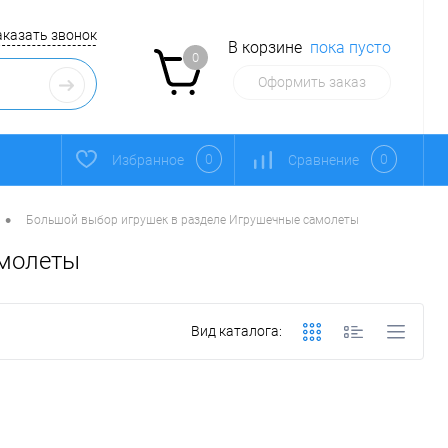
аказать звонок
В корзине
пока пусто
0
Оформить заказ
0
0
Избранное
Сравнение
•
Большой выбор игрушек в разделе Игрушечные самолеты
амолеты
Вид каталога: