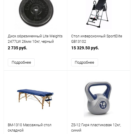
Диск обрезиненный Lite Weights
Cтол инверсионный SportElite
2477LW 26мм 10кг, черный
GB13102
2 735 руб.
15 329.50 руб.
Подробнее
Подробнее
BM-1310 Массажный стол
ZS-12 Гиря пластиковая 12кг,
складной
синий