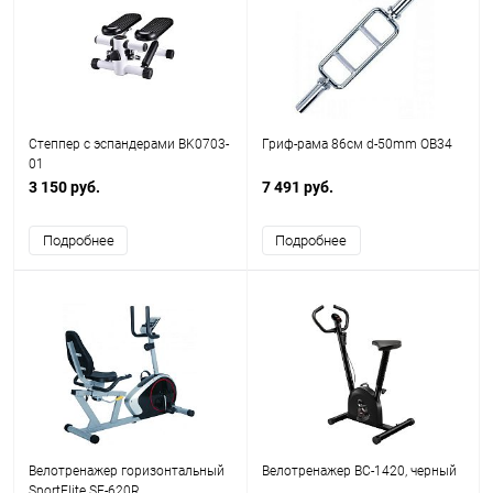
Степпер с эспандерами BK0703-
Гриф-рама 86см d-50mm OB34
01
3 150 руб.
7 491 руб.
Подробнее
Подробнее
Велотренажер горизонтальный
Велотренажер ВС-1420, черный
SportElite SE-620R