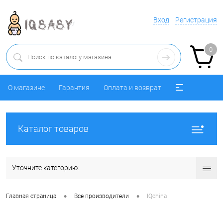
Вход
Регистрация
0
О магазине
Гарантия
Оплата и возврат
Каталог товаров
Уточните категорию:
•
•
Главная страница
Все производители
IQchina