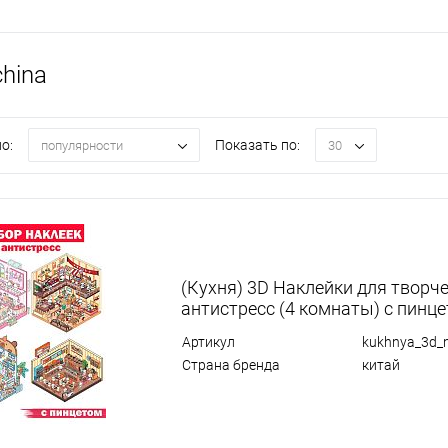
hina
о:
Показать по:
популярности
30
(Кухня) 3D Наклейки для творч
антистресс (4 комнаты) с пинц
Артикул
kukhnya_3d_n
Страна бренда
китай