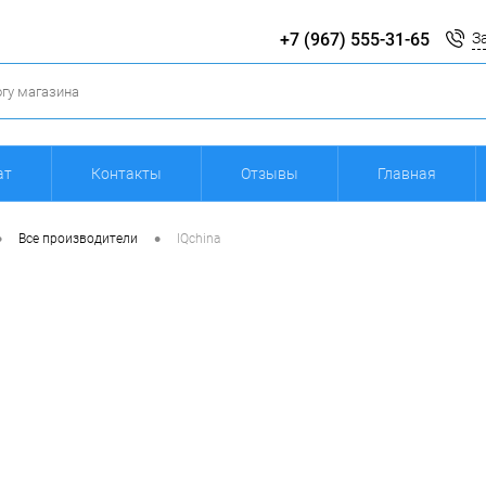
+7 (967) 555-31-65
З
ат
Контакты
Отзывы
Главная
•
•
Все производители
IQchina