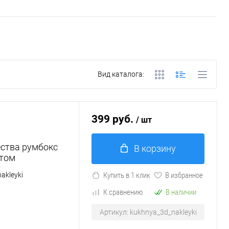
Вид каталога:
399 руб.
/ шт
ества румбокс
В корзину
етом
akleyki
Купить в 1 клик
В избранное
К сравнению
В наличии
Артикул: kukhnya_3d_nakleyki