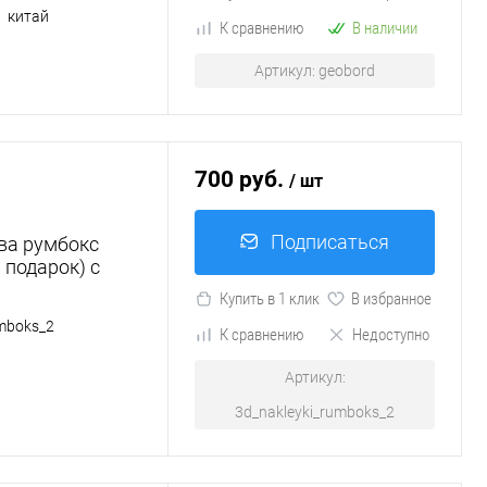
китай
К сравнению
В наличии
Артикул: geobord
700 руб.
/ шт
Подписаться
ва румбокс
 подарок) с
Купить в 1 клик
В избранное
umboks_2
К сравнению
Недоступно
Артикул:
3d_nakleyki_rumboks_2