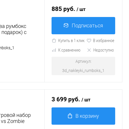
885 руб.
/ шт
Подписаться
ва румбокс
 подарок) с
Купить в 1 клик
В избранное
umboks_1
К сравнению
Недоступно
Артикул:
3d_nakleyki_rumboks_1
3 699 руб.
/ шт
Игровой набор
В корзину
 vs Zombie