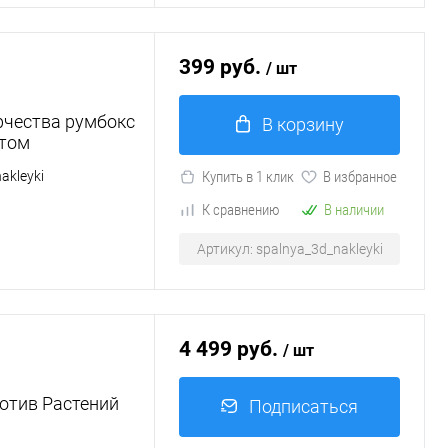
399 руб.
/ шт
рчества румбокс
В корзину
етом
akleyki
Купить в 1 клик
В избранное
К сравнению
В наличии
Артикул: spalnya_3d_nakleyki
4 499 руб.
/ шт
отив Растений
Подписаться