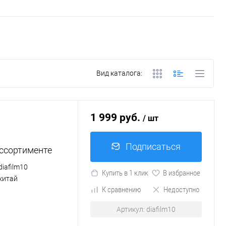
Вид каталога:
1 999 руб.
/ шт
Подписаться
ассортименте
diafilm10
Купить в 1 клик
В избранное
китай
К сравнению
Недоступно
Артикул: diafilm10