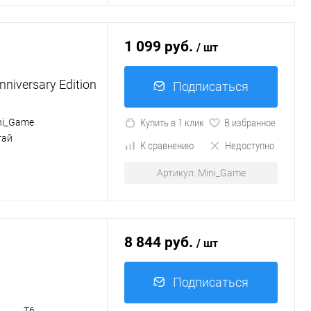
1 099 руб.
/ шт
niversary Edition
Подписаться
ni_Game
Купить в 1 клик
В избранное
тай
К сравнению
Недоступно
Артикул: Mini_Game
8 844 руб.
/ шт
Подписаться
Т6