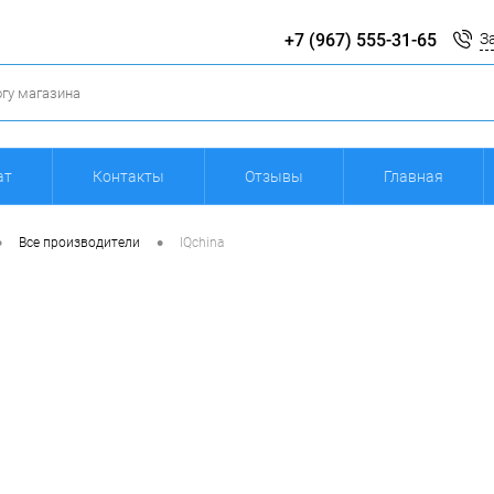
+7 (967) 555-31-65
З
ат
Контакты
Отзывы
Главная
•
•
Все производители
IQchina