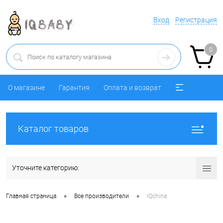
Вход
Регистрация
0
О магазине
Гарантия
Оплата и возврат
Каталог товаров
Уточните категорию:
•
•
Главная страница
Все производители
IQchina