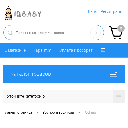
Вход
Регистрация
0
О магазине
Гарантия
Оплата и возврат
Каталог товаров
Уточните категорию:
•
•
Главная страница
Все производители
IQchina