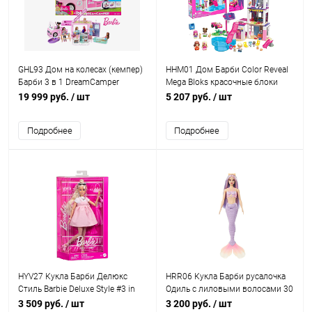
GHL93 Дом на колесах (кемпер)
HHM01 Дом Барби Color Reveal
Барби 3 в 1 DreamCamper
Mega Bloks красочные блоки
19 999 руб.
/ шт
5 207 руб.
/ шт
Подробнее
Подробнее
HYV27 Кукла Барби Делюкс
HRR06 Кукла Барби русалочка
Стиль Barbie Deluxe Style #3 in
Одиль с лиловыми волосами 30
Pastel Pink Barbiecore Dress
см IQchina
3 509 руб.
/ шт
3 200 руб.
/ шт