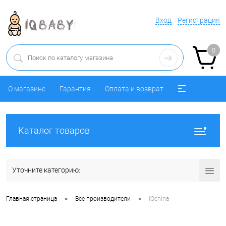
Вход
Регистрация
0
О магазине
Гарантия
Оплата и возврат
Каталог товаров
Уточните категорию:
•
•
Главная страница
Все производители
IQchina