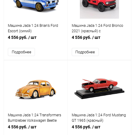
Машина Jada 1:24 Brian’s Ford
Машина Jada 1:24 Ford Bronco
Escort (синий)
2021 (красный) с
дополнительным комплектом
4 556 руб.
/ шт
4 556 руб.
/ шт
колес
Подробнее
Подробнее
Машина Jada 1:24 Transformers
Машина Jada 1:24 Ford Mustang
Bumblebee Volkswagen Beetle
GT 1965 (красный)
(желтый)
4 556 руб.
/ шт
4 556 руб.
/ шт