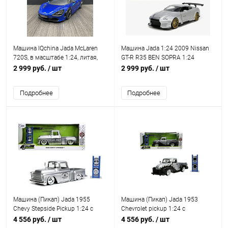
Машина IQchina Jada McLaren
Машина Jada 1:24 2009 Nissan
720S, в масштабе 1:24, литая,
GT-R R35 BEN SOPRA 1:24
металл, синяя
IQchina
2 999 руб.
/ шт
2 999 руб.
/ шт
Подробнее
Подробнее
Машина (Пикап) Jada 1955
Машина (Пикап) Jada 1953
Chevy Stepside Pickup 1:24 с
Chevrolet pickup 1:24 с
дополнительным комплектом
дополнительным комплектом
4 556 руб.
/ шт
4 556 руб.
/ шт
колес
колес