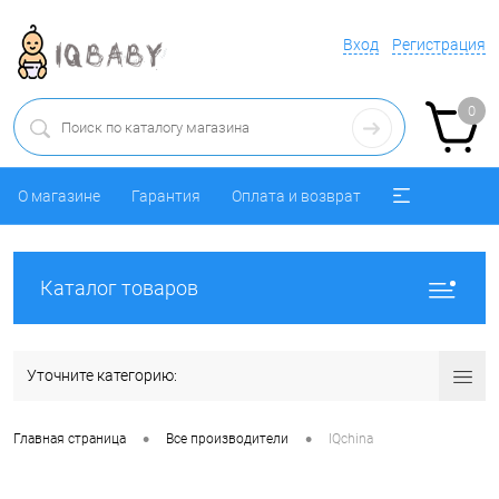
Вход
Регистрация
0
О магазине
Гарантия
Оплата и возврат
Каталог товаров
Уточните категорию:
•
•
Главная страница
Все производители
IQchina