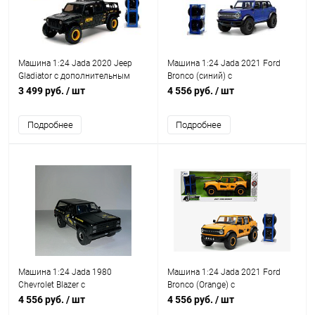
Машина 1:24 Jada 2020 Jeep
Машина 1:24 Jada 2021 Ford
Gladiator с дополнительным
Bronco (синий) с
комплектом колес
дополнительным комплектом
3 499 руб.
/ шт
4 556 руб.
/ шт
колес
Подробнее
Подробнее
Машина 1:24 Jada 1980
Машина 1:24 Jada 2021 Ford
Chevrolet Blazer с
Bronco (Orange) с
дополнительным комплектом
дополнительным комплектом
4 556 руб.
/ шт
4 556 руб.
/ шт
колес
колес