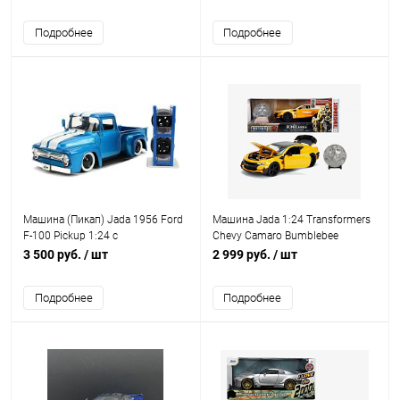
колес
Подробнее
Подробнее
Машина (Пикап) Jada 1956 Ford
Машина Jada 1:24 Transformers
F-100 Pickup 1:24 с
Chevy Camaro Bumblebee
дополнительным комплектом
Бамблби c коллекционной
3 500 руб.
/ шт
2 999 руб.
/ шт
колес
монетой
Подробнее
Подробнее