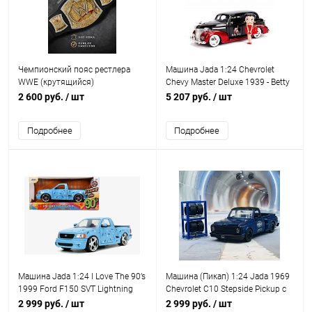
Чемпионский пояс рестлера
Машина Jada 1:24 Chevrolet
WWE (крутящийся)
Chevy Master Deluxe 1939 - Betty
Boop (с фигуркой Бетти Буп)
2 600 руб.
/ шт
5 207 руб.
/ шт
Подробнее
Подробнее
Машина Jada 1:24 I Love The 90’s
Машина (Пикап) 1:24 Jada 1969
1999 Ford F150 SVT Lightning
Chevrolet C10 Stepside Pickup с
(небесно голубой)
дополнительным комплектом
2 999 руб.
/ шт
2 999 руб.
/ шт