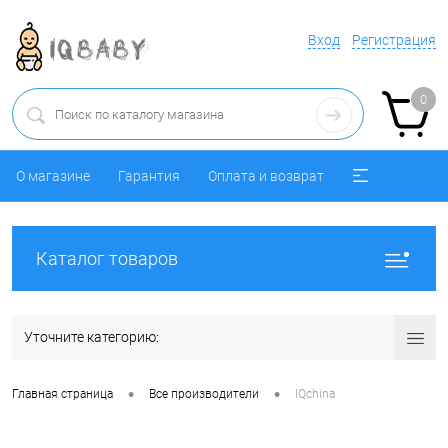
Вход
Регистрация
0
О магазине
Гарантия
Оплата и возврат
Каталог товаров
Уточните категорию:
•
•
Главная страница
Все производители
IQchina