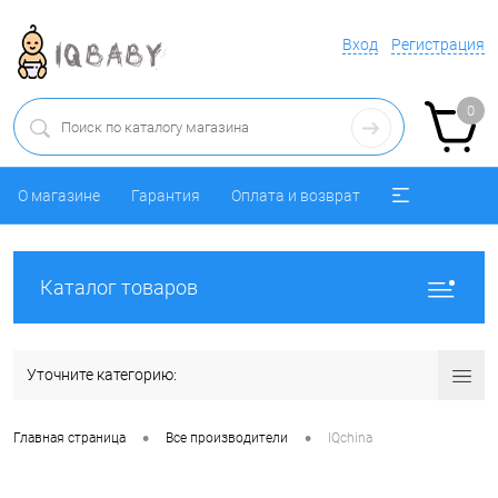
Вход
Регистрация
0
О магазине
Гарантия
Оплата и возврат
Каталог товаров
Уточните категорию:
•
•
Главная страница
Все производители
IQchina