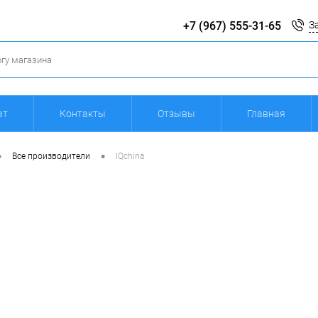
+7 (967) 555-31-65
З
ат
Контакты
Отзывы
Главная
•
•
Все производители
IQchina