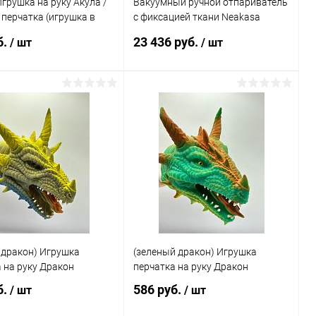
Игрушка на руку Акула /
Вакуумный ручной отпариватель
перчатка (игрушка в
с фиксацией ткани Neakasa
Magic
б.
23 436 руб.
/ шт
/ шт
Подписаться
Подписаться
ь в 1 клик
Сравнение
Купить в 1 клик
Сравнение
ранное
Недоступно
В избранное
Недоступно
 дракон) Игрушка
(зеленый дракон) Игрушка
 на руку Дракон
перчатка на руку Дракон
б.
586 руб.
/ шт
/ шт