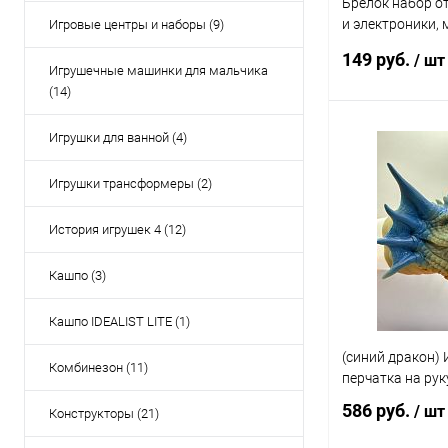
Брелок набор о
и электроники, 
Игровые центры и наборы (9)
карманный мин
149 руб.
/ шт
Игрушечные машинки для мальчика
(14)
Игрушки для ванной (4)
В 
Игрушки трансформеры (2)
Купить в 1 кл
В избранное
История игрушек 4 (12)
Кашпо (3)
Кашпо IDEALIST LITE (1)
(синий дракон)
Комбинезон (11)
перчатка на ру
586 руб.
/ шт
Конструкторы (21)