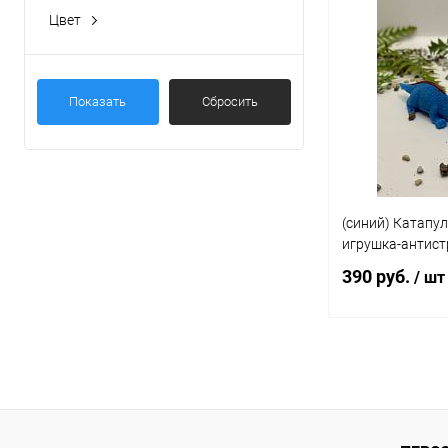
Под
Цвет
Купить в 1 кл
В избранное
Показать
Сбросить
(синий) Катапу
игрушка-антистр
390 руб.
/ шт
Под
Купить в 1 кл
В избранное