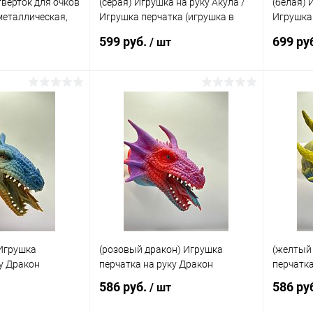
тверток для очков
(серая) Игрушка на руку Акула /
(белая) 
металлическая,
Игрушка перчатка (игрушка в
Игрушка 
и-набор
ванную)
ванную)
599 руб.
699 ру
/ шт
корзину
Подписаться
ик
Сравнение
Купить в 1 клик
Сравнение
Купит
В наличии
В избранное
Недоступно
В изб
 Игрушка
(розовый дракон) Игрушка
(желтый
ку Дракон
перчатка на руку Дракон
перчатка
586 руб.
586 ру
/ шт