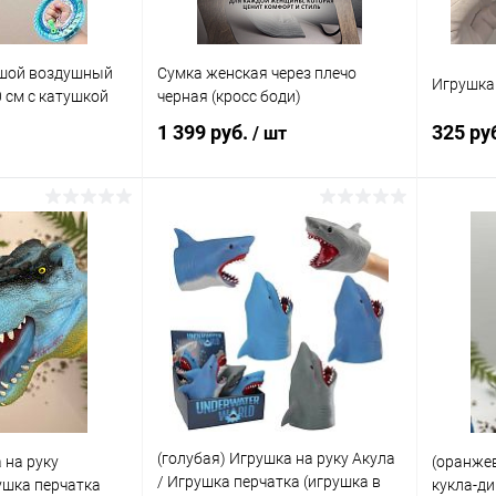
ьшой воздушный
Сумка женская через плечо
Игрушка
 см с катушкой
черная (кросс боди)
1 399 руб.
325 ру
/ шт
писаться
В корзину
ик
Сравнение
Купить в 1 клик
Сравнение
Купит
Недоступно
В избранное
В наличии
В изб
(голубая) Игрушка на руку Акула
 на руку
(оранже
/ Игрушка перчатка (игрушка в
ушка перчатка
кукла-ди