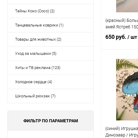
Тайны Коко (Coco) (2)
(красный) Бол
Танцевальные коврики (1)
змей Ястреб 150
650 руб.
/ шт
Товары для животных (2)
Уход за малышами (5)
Под
Хиты и ТВ реклама (123)
Купить в 1 кл
Холодное сердце (4)
В избранное
Школьный рюкзак (7)
ФИЛЬТР ПО ПАРАМЕТРАМ
(синий) Игрушка
Динозавр / Игр