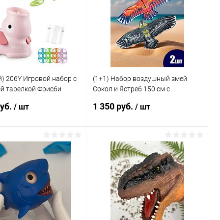
ь в 1 клик
Сравнение
Купить в 1 клик
Сравнение
ранное
Недоступно
В избранное
Недоступно
) 206Y Игровой набор с
(1+1) Набор воздушный змей
й тарелкой Фрисби
Сокол и Ястреб 150 см с
ическая летающая
катушками
руб.
1 350 руб.
/ шт
/ шт
Подписаться
В корзину
ь в 1 клик
Сравнение
Купить в 1 клик
Сравнение
ранное
Недоступно
В избранное
В наличии