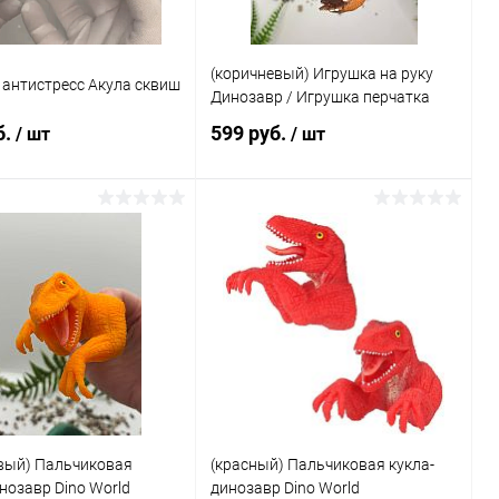
(коричневый) Игрушка на руку
 антистресс Акула сквиш
Динозавр / Игрушка перчатка
б.
599 руб.
/ шт
/ шт
Подписаться
Подписаться
ь в 1 клик
Сравнение
Купить в 1 клик
Сравнение
ранное
Недоступно
В избранное
Недоступно
вый) Пальчиковая
(красный) Пальчиковая кукла-
нозавр Dino World
динозавр Dino World