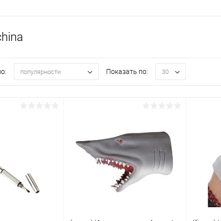
hina
о:
Показать по:
популярности
30