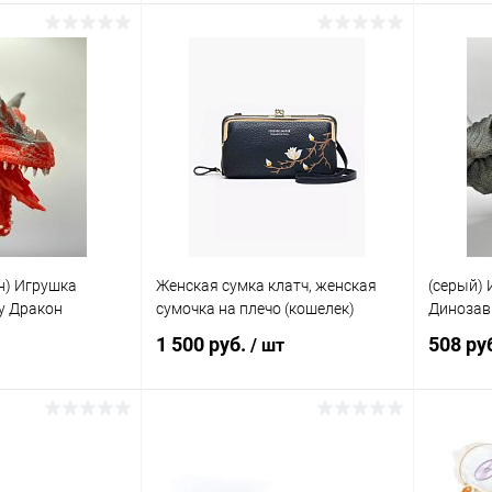
писаться
Подписаться
ик
Сравнение
Купить в 1 клик
Сравнение
Купит
Недоступно
В избранное
Недоступно
В изб
н) Игрушка
Женская сумка клатч, женская
(серый) 
ку Дракон
сумочка на плечо (кошелек)
Динозавр
1 500 руб.
508 ру
/ шт
писаться
Подписаться