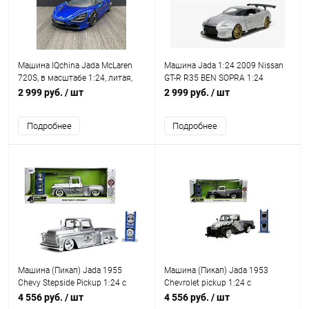
Машина IQchina Jada McLaren
Машина Jada 1:24 2009 Nissan
720S, в масштабе 1:24, литая,
GT-R R35 BEN SOPRA 1:24
металл, синяя
IQchina
2 999 руб.
/ шт
2 999 руб.
/ шт
Подробнее
Подробнее
Машина (Пикап) Jada 1955
Машина (Пикап) Jada 1953
Chevy Stepside Pickup 1:24 с
Chevrolet pickup 1:24 с
дополнительным комплектом
дополнительным комплектом
4 556 руб.
/ шт
4 556 руб.
/ шт
колес
колес