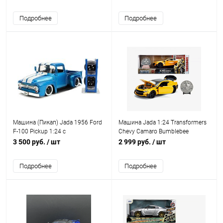
колес
Подробнее
Подробнее
Машина (Пикап) Jada 1956 Ford
Машина Jada 1:24 Transformers
F-100 Pickup 1:24 с
Chevy Camaro Bumblebee
дополнительным комплектом
Бамблби c коллекционной
3 500 руб.
/ шт
2 999 руб.
/ шт
колес
монетой
Подробнее
Подробнее