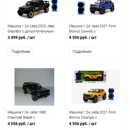
Машина 1:24 Jada 2020 Jeep
Машина 1:24 Jada 2021 Ford
Gladiator с дополнительным
Bronco (синий) с
комплектом колес
дополнительным комплектом
3 499 руб.
/ шт
4 556 руб.
/ шт
колес
Подробнее
Подробнее
Машина 1:24 Jada 1980
Машина 1:24 Jada 2021 Ford
Chevrolet Blazer с
Bronco (Orange) с
дополнительным комплектом
дополнительным комплектом
4 556 руб.
/ шт
4 556 руб.
/ шт
колес
колес