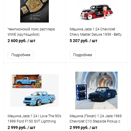
Чемпионский пояс рестлера
Машина Jada 1:24 Chevrolet
WWE (крутящийся)
Chevy Master Deluxe 1939 - Betty
Boop (с фигуркой Бетти Буп)
2 600 руб.
/ шт
5 207 руб.
/ шт
Подробнее
Подробнее
Машина Jada 1:24 I Love The 90’s
Машина (Пикап) 1:24 Jada 1969
1999 Ford F150 SVT Lightning
Chevrolet C10 Stepside Pickup с
(небесно голубой)
дополнительным комплектом
2 999 руб.
/ шт
2 999 руб.
/ шт