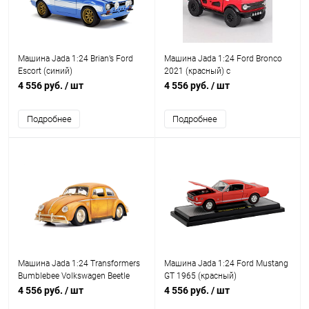
Машина Jada 1:24 Brian’s Ford
Машина Jada 1:24 Ford Bronco
Escort (синий)
2021 (красный) с
дополнительным комплектом
4 556 руб.
/ шт
4 556 руб.
/ шт
колес
Подробнее
Подробнее
Машина Jada 1:24 Transformers
Машина Jada 1:24 Ford Mustang
Bumblebee Volkswagen Beetle
GT 1965 (красный)
(желтый)
4 556 руб.
/ шт
4 556 руб.
/ шт