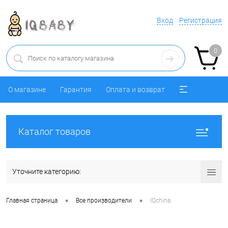
Вход
Регистрация
0
О магазине
Гарантия
Оплата и возврат
Каталог товаров
Уточните категорию:
•
•
Главная страница
Все производители
IQchina