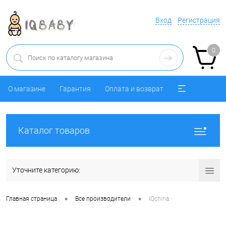
Вход
Регистрация
0
О магазине
Гарантия
Оплата и возврат
Каталог товаров
Уточните категорию:
•
•
Главная страница
Все производители
IQchina