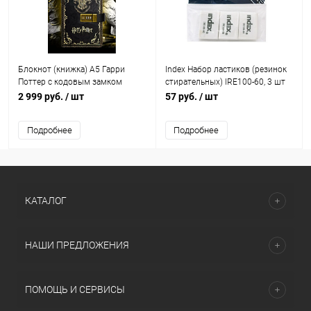
Блокнот (книжка) A5 Гарри
Index Набор ластиков (резинок
Поттер с кодовым замком
стирательных) IRE100-60, 3 шт
белый
2 999 руб.
/ шт
57 руб.
/ шт
Подробнее
Подробнее
КАТАЛОГ
НАШИ ПРЕДЛОЖЕНИЯ
ПОМОЩЬ И СЕРВИСЫ