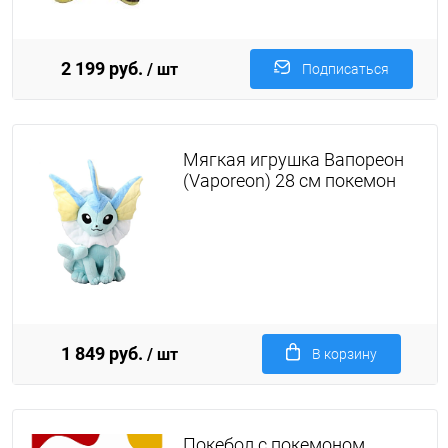
2 199 руб.
/ шт
Подписаться
Мягкая игрушка Вапореон
(Vaporeon) 28 см покемон
1 849 руб.
/ шт
В корзину
Покебол с покемоном