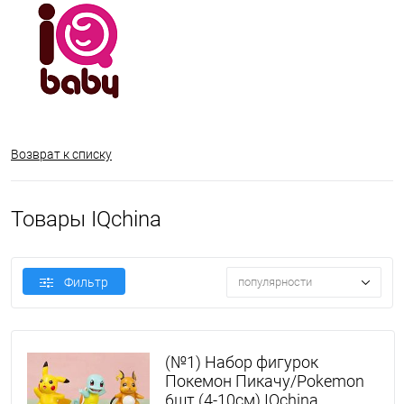
Возврат к списку
Товары IQchina
Фильтр
популярности
(№1) Набор фигурок
Покемон Пикачу/Pokemon
6шт (4-10см) IQchina