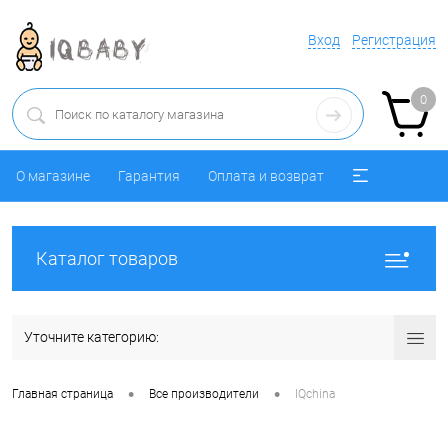
Вход
Регистрация
0
О магазине
Гарантия
Оплата и возврат
Каталог товаров
Уточните категорию:
•
•
Главная страница
Все производители
IQchina