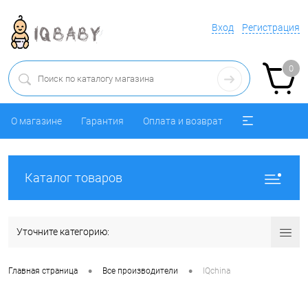
Вход
Регистрация
0
О магазине
Гарантия
Оплата и возврат
Каталог товаров
Уточните категорию:
•
•
Главная страница
Все производители
IQchina