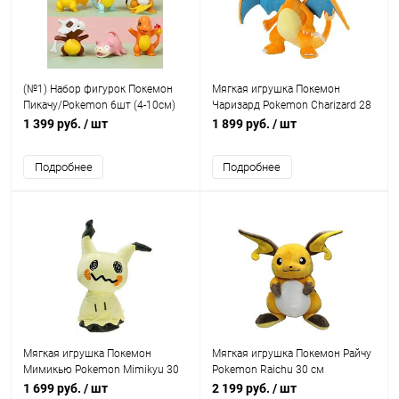
(№1) Набор фигурок Покемон
Мягкая игрушка Покемон
Пикачу/Pokemon 6шт (4-10см)
Чаризард Pokemon Charizard 28
IQchina
см
1 399 руб.
/ шт
1 899 руб.
/ шт
Подробнее
Подробнее
Мягкая игрушка Покемон
Мягкая игрушка Покемон Райчу
Мимикью Pokemon Mimikyu 30
Pokemon Raichu 30 см
см IQchina
1 699 руб.
/ шт
2 199 руб.
/ шт