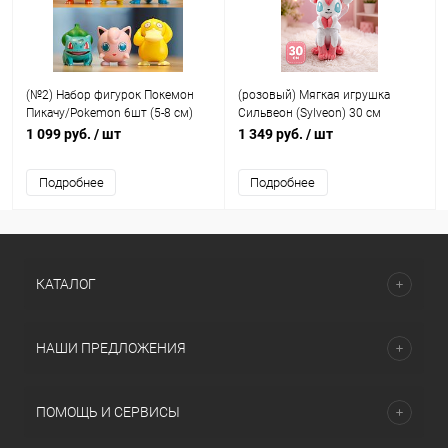
(№2) Набор фигурок Покемон
(розовый) Мягкая игрушка
Пикачу/Pokemon 6шт (5-8 см)
Сильвеон (Sylveon) 30 см
покемон
1 099 руб.
/ шт
1 349 руб.
/ шт
Подробнее
Подробнее
КАТАЛОГ
НАШИ ПРЕДЛОЖЕНИЯ
ПОМОЩЬ И СЕРВИСЫ