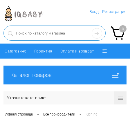
Вход
Регистрация
0
О магазине
Гарантия
Оплата и возврат
Каталог товаров
Уточните категорию:
•
•
Главная страница
Все производители
IQchina