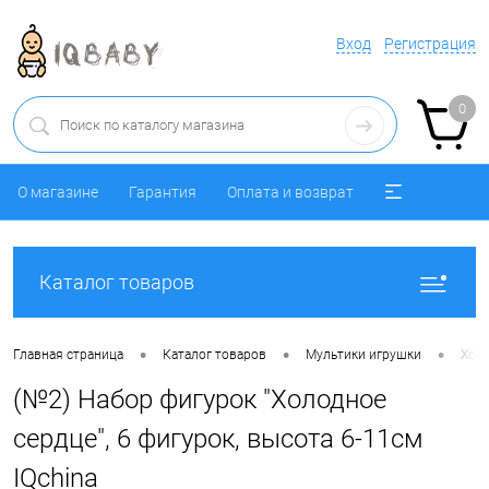
Вход
Регистрация
0
О магазине
Гарантия
Оплата и возврат
Каталог товаров
•
•
•
Главная страница
Каталог товаров
Мультики игрушки
Холо
(№2) Набор фигурок "Холодное
сердце", 6 фигурок, высота 6-11см
IQchina