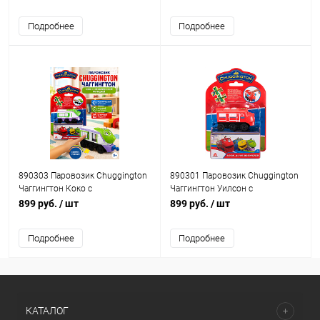
пазлом
Подробнее
Подробнее
890303 Паровозик Chuggington
890301 Паровозик Chuggington
Чаггингтон Коко с
Чаггингтон Уилсон с
механической функцией и
механической функцией и
899 руб.
/ шт
899 руб.
/ шт
пазлом
пазлом
Подробнее
Подробнее
КАТАЛОГ