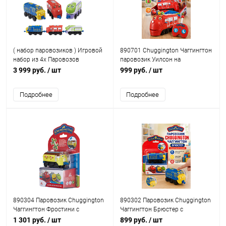
( набор паровозиков ) Игровой
890701 Chuggington Чаггингтон
набор из 4х Паровозов
паровозик Уилсон на
Chuggington Чаггингтон Уилсон,
управлении
3 999 руб.
/ шт
999 руб.
/ шт
Брюстер, Коко + Уилсон на
управлении
Подробнее
Подробнее
890304 Паровозик Chuggington
890302 Паровозик Chuggington
Чаггингтон Фростини с
Чаггингтон Брюстер с
механической функцией и
механической функцией
1 301 руб.
/ шт
899 руб.
/ шт