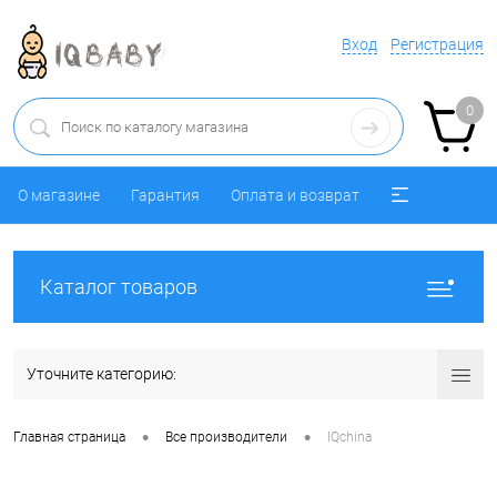
Вход
Регистрация
0
О магазине
Гарантия
Оплата и возврат
Каталог товаров
Уточните категорию:
•
•
Главная страница
Все производители
IQchina