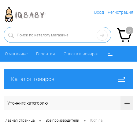
Вход
Регистрация
0
О магазине
Гарантия
Оплата и возврат
Каталог товаров
Уточните категорию:
•
•
Главная страница
Все производители
IQchina