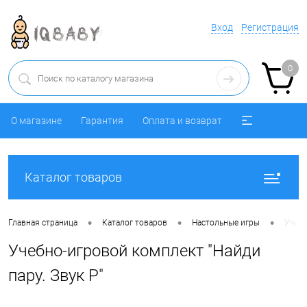
Вход
Регистрация
0
О магазине
Гарантия
Оплата и возврат
Каталог товаров
•
•
•
Главная страница
Каталог товаров
Настольные игры
Учебн
Учебно-игровой комплект "Найди
пару. Звук Р"