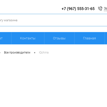
+7 (967) 555-31-65
З
ат
Контакты
Отзывы
Главная
•
•
Все производители
IQchina