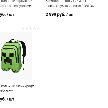
школьный городской
Комплект школьный 3 в 1
фт) с аксессуарами
рюкзак, сумка и пенал ROBLOX
ческая спинка)
(Роблокс)
руб.
2 999 руб.
/ шт
/ шт
Подписаться
Подписаться
ь в 1 клик
Сравнение
Купить в 1 клик
Сравнение
ранное
Недоступно
В избранное
Недоступно
школьный Майнкрафт
inecraft
руб.
/ шт