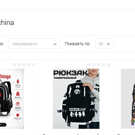
hina
о:
Показать по:
популярности
30