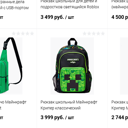
Рюкзак школьный для детей и
Рюкзак 
транные дела
подростков светящийся Roblox
(майнкра
ый с USB-портом
(роблокс)
(анатоми
3 499 руб.
4 500 
шт
/ шт
писаться
Подписаться
ик
Сравнение
Купить в 1 клик
Сравнение
Купит
Недоступно
В избранное
Недоступно
В изб
ечо Майнкрафт
Рюкзак школьный Майнкрафт
Рюкзак 
t
Крипер классический
Крипер M
3 999 руб.
2 744 
шт
/ шт