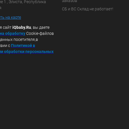
заказов
 1 , Элиста, Республика
я
СБ и ВС Склад не работает!
ть на карте
я сайт
iQbaby.Ru
, вы даете
 на обработку
Cookie-файлов
данных посетителя,в
твии с
Политикой в
и обработки персональных