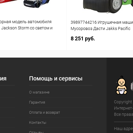
орная модель автомобиля
39897744216 Игрушечная маш
3 Jackson Storm со светом и
Мусоровоз Дасти Jakks Pacific
(861)
8 251 руб.
ия
Помощь и сервисы
О магазине
Copyright
Гарантия
Интернет
Оплата и возврат
Все прав
Контакты
Наш адрес
Отзывы