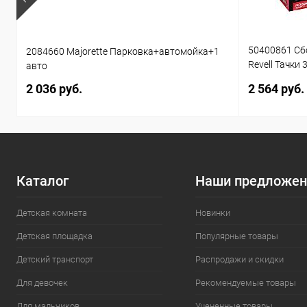
50400861 Сб
2084660 Majorette Парковка+автомойка+1
Revell Тачки 
авто
звуком 1:20 
2 036 руб.
2 564 руб.
Каталог
Наши предложен
Детская комната
Новинки
Детская площадка
Популярные товары
Детский транспорт
Распродажи и скидки
Для девочек
Рекомендуемые товары
Для мальчиков
Уцененные товары