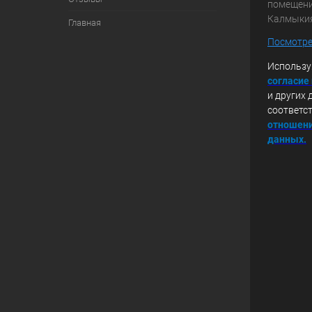
помещение
Калмыки
Главная
Посмотре
Использу
с
огласие
и других 
соответс
отношени
данных.