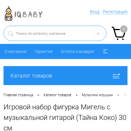
Вход
Регистрация
0
О магазине
Гарантия
Оплата и возврат
Каталог товаров
•
•
•
Главная страница
Каталог товаров
Мультики игрушки
Тайн
Игровой набор фигурка Мигель с
музыкальной гитарой (Тайна Коко) 30
см