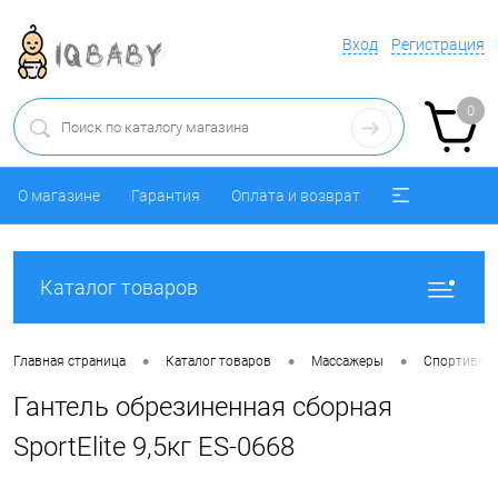
Вход
Регистрация
0
О магазине
Гарантия
Оплата и возврат
Каталог товаров
•
•
•
Главная страница
Каталог товаров
Массажеры
Спортивный
Гантель обрезиненная сборная
SportElite 9,5кг ES-0668