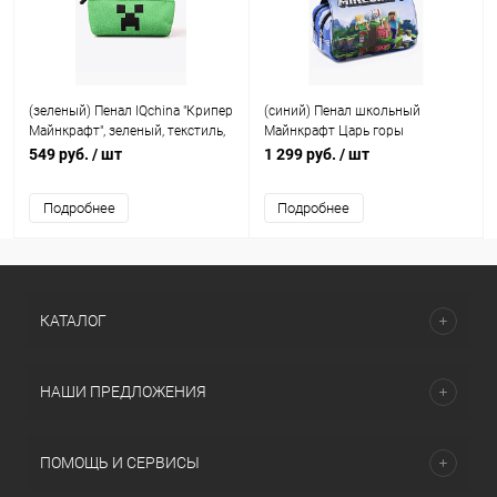
(зеленый) Пенал IQchina "Крипер
(синий) Пенал школьный
Майнкрафт", зеленый, текстиль,
Майнкрафт Царь горы
молния, для школьников
(Minecraft)
549 руб.
/ шт
1 299 руб.
/ шт
Подробнее
Подробнее
КАТАЛОГ
НАШИ ПРЕДЛОЖЕНИЯ
ПОМОЩЬ И СЕРВИСЫ