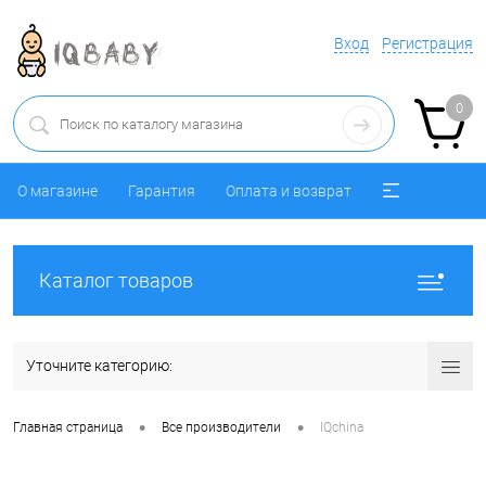
Вход
Регистрация
0
О магазине
Гарантия
Оплата и возврат
Каталог товаров
Уточните категорию:
•
•
Главная страница
Все производители
IQchina