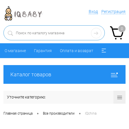
Вход
Регистрация
0
О магазине
Гарантия
Оплата и возврат
Каталог товаров
Уточните категорию:
•
•
Главная страница
Все производители
IQchina