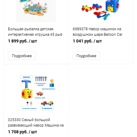
Большая рыбалка детская
6989378 Набор машинок на
интерактивная игрушка 45 рыб
воздушном шаре Balloon Car
со звуком
1 899 руб.
/ шт
1 041 руб.
/ шт
Подробнее
Подробнее
025330 Самый большой
развивающий набор Машина на
воздушном шаре Power Balloon
1 708 руб.
/ шт
Avia Air Bob Cars с космической