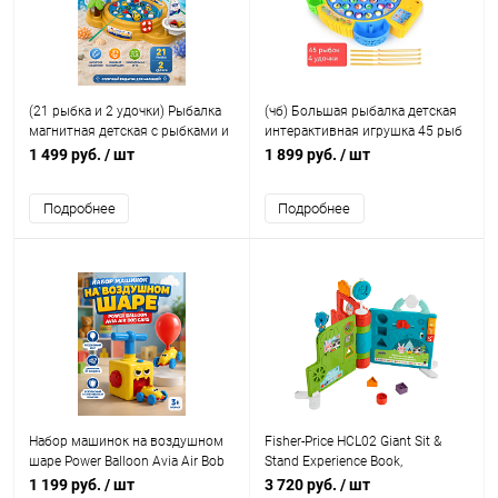
(21 рыбка и 2 удочки) Рыбалка
(чб) Большая рыбалка детская
магнитная детская с рыбками и
интерактивная игрушка 45 рыб
удочками
со звуком
1 499 руб.
/ шт
1 899 руб.
/ шт
Подробнее
Подробнее
Набор машинок на воздушном
Fisher-Price HCL02 Giant Sit &
шаре Power Balloon Avia Air Bob
Stand Experience Book,
Cars
электронная обучающая книжка
1 199 руб.
/ шт
3 720 руб.
/ шт