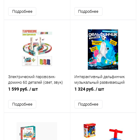
и игровой центр для младенцев
и малышей
Подробнее
Подробнее
Электрический паровозик-
Интерактивный дельфинчик
домино 60 деталей (свет, звук)
музыкальный развивающий
IQchina
для малышей
1 599 руб.
/ шт
1 324 руб.
/ шт
Подробнее
Подробнее