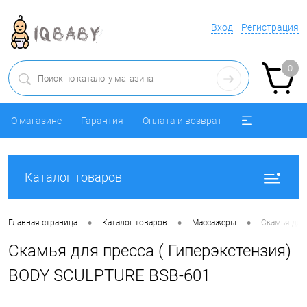
Вход
Регистрация
0
О магазине
Гарантия
Оплата и возврат
Каталог товаров
•
•
•
Главная страница
Каталог товаров
Массажеры
Скамья для
Скамья для пресса ( Гиперэкстензия)
BODY SCULPTURE BSB-601