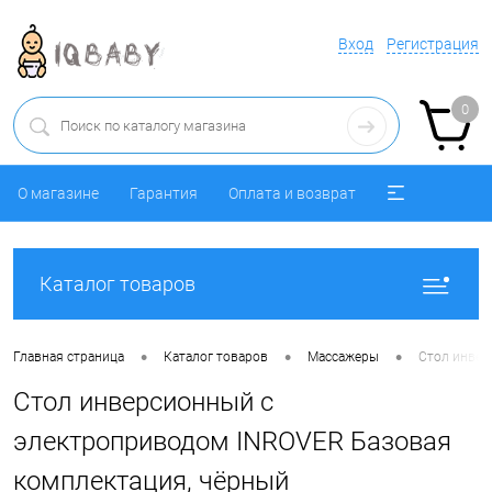
Вход
Регистрация
0
О магазине
Гарантия
Оплата и возврат
Каталог товаров
•
•
•
Главная страница
Каталог товаров
Массажеры
Стол инвер
Стол инверсионный с
электроприводом INROVER Базовая
комплектация, чёрный