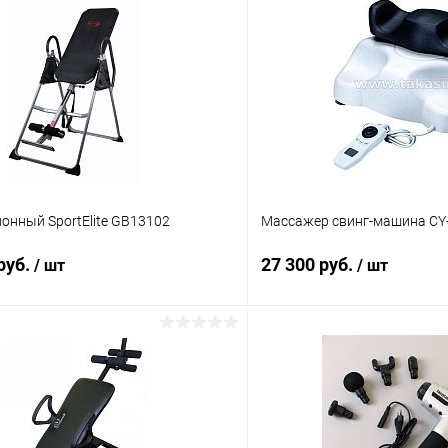
онный SportElite GB13102
Массажер свинг-машина CY
руб.
27 300 руб.
/ шт
/ шт
Подписаться
Подпис
 клик
Сравнение
Купить в 1 клик
ое
Недоступно
В избранное