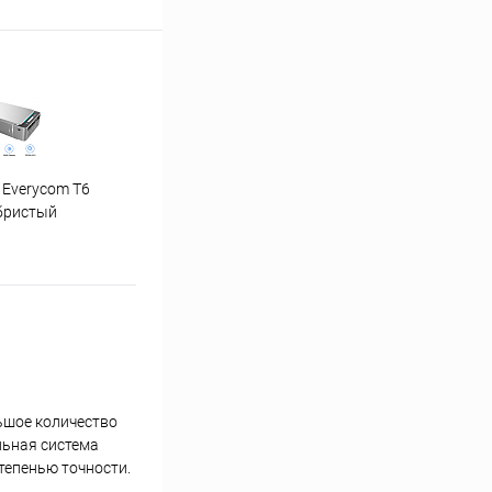
 Everycom T6
"Ну погоди" 1-4 часть
бристый
ьшое количество
льная система
тепенью точности.