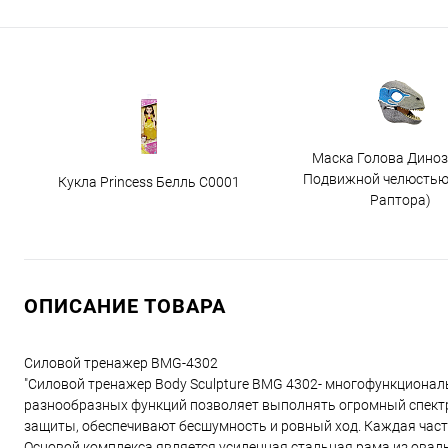
Маска Голова Диноз
Подвижной челюстью
Кукла Princess Белль C0001
Раптора)
ОПИСАНИЕ ТОВАРА
Cиловой тренажер BMG-4302
"Cиловой тренажер Body Sculpture BMG 4302- многофункционал
разнообразных функций позволяет выполнять огромный спектр
защиты, обеспечивают бесшумность и ровный ход. Каждая часть
Основой комплекса является усиленная стальная рама из ова