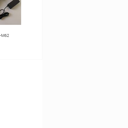
-M62
аться
Сравнение
Недоступно