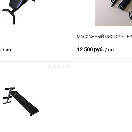
МАССАЖНЫЙ ПИСТОЛЕТ EP
б.
12 500 руб.
/ шт
/ шт
Подписаться
Подпис
 клик
Сравнение
Купить в 1 клик
ое
Недоступно
В избранное