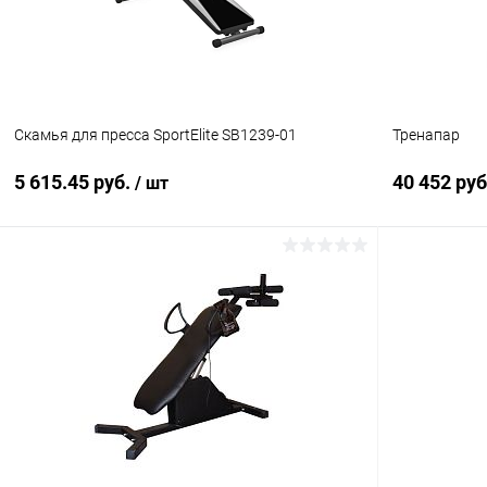
Скамья для пресса SportElite SB1239-01
Тренапар
5 615.45 руб.
40 452 ру
/ шт
Подписаться
Купить в 1 клик
Сравнение
Купить в 1
В избранное
Недоступно
В избранн