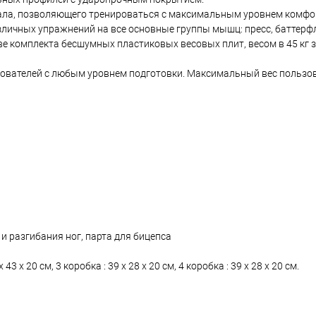
иала, позволяющего тренироваться с максимальным уровнем комфо
личных упражнений на все основные группы мышц: пресс, баттерфл
аве комплекта бесшумных пластиковых весовых плит, весом в 45 кг 
ьзователей с любым уровнем подготовки. Максимальный вес пользо
 и разгибания ног, парта для бицепса
3 х 20 см, 3 коробка : 39 х 28 х 20 см, 4 коробка : 39 х 28 х 20 см.