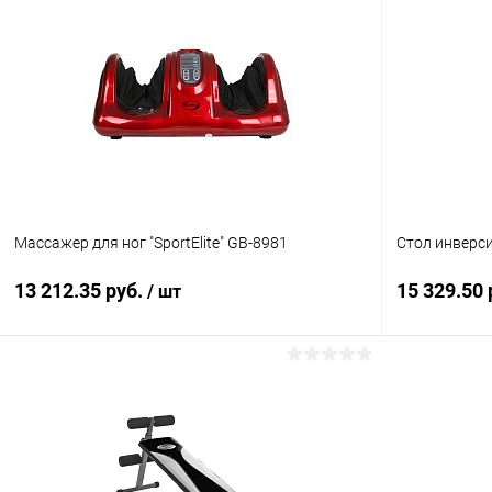
Массажер для ног "SportElite" GB-8981
Cтол инверси
13 212.35 руб.
15 329.50 
/ шт
Подписаться
Купить в 1 клик
Сравнение
Купить в 1
В избранное
Недоступно
В избранн