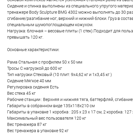
Сидение и спинка выполнены из специального упругого матер
тренажере Body Sculpture BMG 4302 можно выполнять до 30 раз
сгибание/разгибание ног, верхний и нижний блоки. Груз в сост
специальным шумопоглощающем кожухом.
Нагрузка: блочная – весовые плиты (1 стек).Подходит для пол
превышать 120 кг.
Основные характеристики:
Рама Стальная с профилем 50 х 50 мм
Тросы С нагрузкой до 600 кг
Тип нагрузки Стековый (10 плит: 9х4,62 кг и 1х3,45 кг )
Сидение Мягкое 40 мм
Регулировка сидения Есть
Вес стека 45 кг
Рабочие станции : Верхняя и нижняя тяга, баттерфляй, сгибание
Габариты в собранном виде 135х118х210 см
Габариты в упаковке 1 коробка : 205 х 23 х 17 см, 2 коробка: 127 х 4
Максимальный вес пользователя 120 кг
Вес тренажера 87 кг
Вес тренажера в упаковке 92 кг