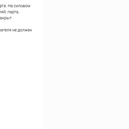
рта. На силовом
яй, парта,
закрыт
вателя не должен