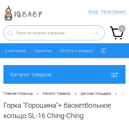
Вход
Регистрация
0
О магазине
Гарантия
Оплата и возврат
Каталог товаров
•
•
•
Главная страница
Каталог товаров
Детская площадка
Детс
Горка "Горошина"+ баскетбольное
кольцо SL-16 Ching-Ching