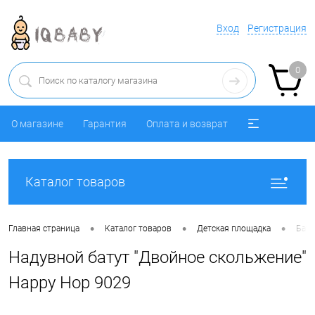
Вход
Регистрация
0
О магазине
Гарантия
Оплата и возврат
Каталог товаров
•
•
•
Главная страница
Каталог товаров
Детская площадка
Бату
Надувной батут "Двойное скольжение"
Happy Hop 9029