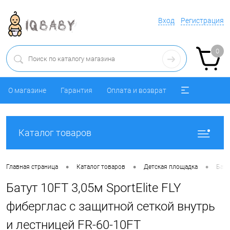
Вход
Регистрация
0
О магазине
Гарантия
Оплата и возврат
Каталог товаров
•
•
•
Главная страница
Каталог товаров
Детская площадка
Бату
Батут 10FT 3,05м SportElite FLY
фиберглас с защитной сеткой внутрь
и лестницей FR-60-10FT