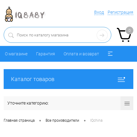
Вход
Регистрация
0
О магазине
Гарантия
Оплата и возврат
Каталог товаров
Уточните категорию:
•
•
Главная страница
Все производители
IQchina