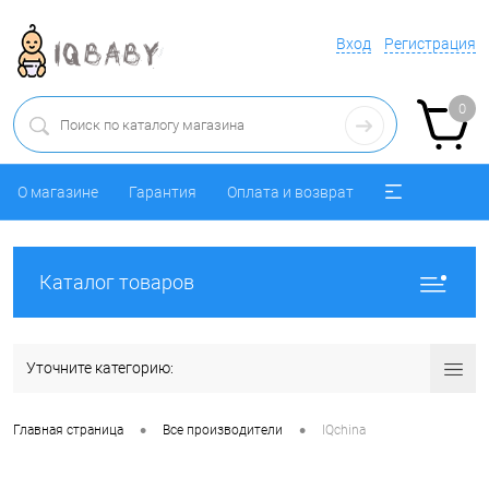
Вход
Регистрация
0
О магазине
Гарантия
Оплата и возврат
Каталог товаров
Уточните категорию:
•
•
Главная страница
Все производители
IQchina