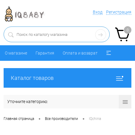
Вход
Регистрация
0
О магазине
Гарантия
Оплата и возврат
Каталог товаров
Уточните категорию:
•
•
Главная страница
Все производители
IQchina