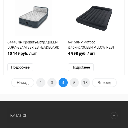
64448NP Кровать-матр."QUEEN
64150NP Матрас
DURA-BEAM SERIES HEADBOARD
флокир."QUEEN PILLOW REST
AIRBED WITH BIP",эл/
CLASSIC AIRBED WITH FIBER-
10 149 руб.
/ шт
4 998 руб.
/ шт
н220V,236х152х86
TECH BIP",эл/н220V,203х152х25
Подробнее
Подробнее
Назад
1
3
4
5
13
Вперед
КАТАЛОГ