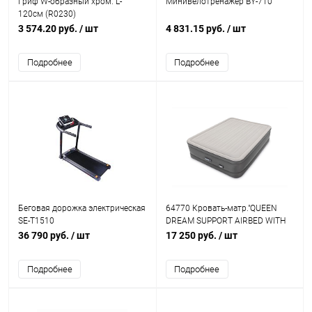
Гриф W-образный хром. L-
Минивелотренажер BY-710
120см (R0230)
3 574.20 руб.
/ шт
4 831.15 руб.
/ шт
Подробнее
Подробнее
Беговая дорожка электрическая
64770 Кровать-матр."QUEEN
SE-T1510
DREAM SUPPORT AIRBED WITH
FIBER-TECH BIP",эл/
36 790 руб.
/ шт
17 250 руб.
/ шт
н220V,203х152х46
Подробнее
Подробнее