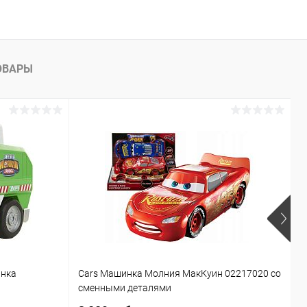
ОВАРЫ
инка
Cars Машинка Молния МакКуин 02217020 со
Б
сменными деталями
T