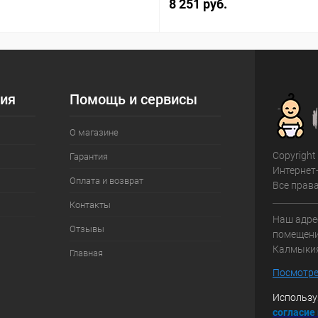
8 251 руб.
ия
Помощь и сервисы
О магазине
Copyright
Гарантия
Интернет
Оплата и возврат
Все прав
Контакты
Наш адрес
Отзывы
помещение
Калмыки
Главная
Посмотре
Использу
с
огласие