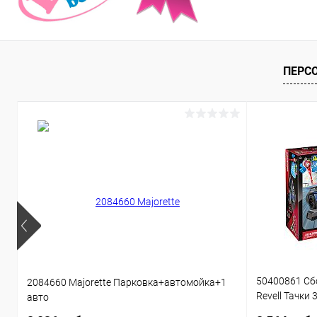
ПЕРС
50400861 Сб
2084660 Majorette Парковка+автомойка+1
Revell Тачки 
авто
звуком 1:20 