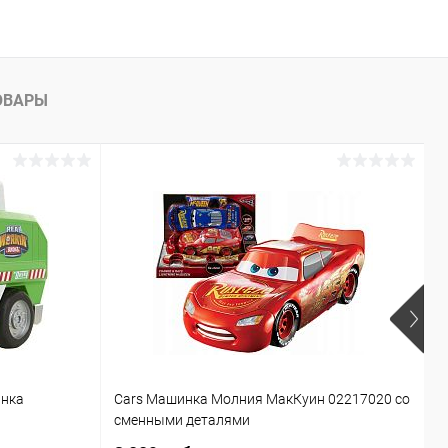
ОВАРЫ
инка
Cars Машинка Молния МакКуин 02217020 со
Б
сменными деталями
T