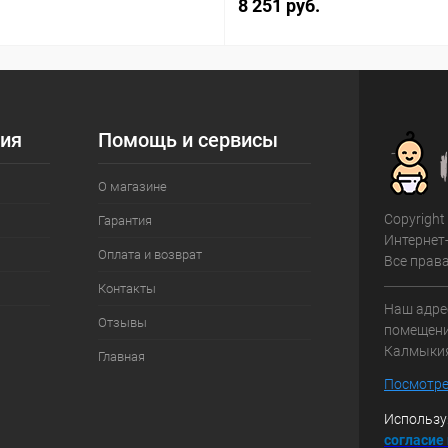
8 251 руб.
ия
Помощь и сервисы
О магазине
Copyright
Гарантия
Интернет
Оплата и возврат
Все прав
Контакты
Наш адрес
Отзывы
помещение
Калмыки
Главная
Посмотре
Использу
с
огласие