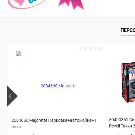
ПЕРС
50400861 Сб
2084660 Majorette Парковка+автомойка+1
Revell Тачки 
авто
звуком 1:20 