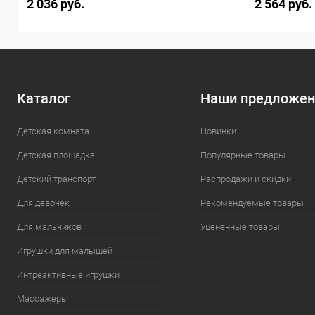
2 036 руб.
2 564 руб.
Каталог
Наши предложен
Детская комната
Новинки
Детская площадка
Популярные товары
Детский транспорт
Распродажи и скидки
Для девочек
Рекомендуемые товары
Для мальчиков
Уцененные товары
Игрушки для малышей
Интреактивные игрушки
Массажеры