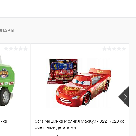
ОВАРЫ
инка
Cars Машинка Молния МакКуин 02217020 со
Б
сменными деталями
T