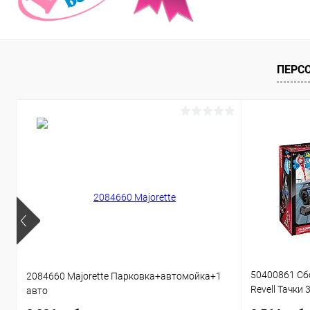
ПЕРС
50400861 Сб
2084660 Majorette Парковка+автомойка+1
Revell Тачки 
авто
звуком 1:20 