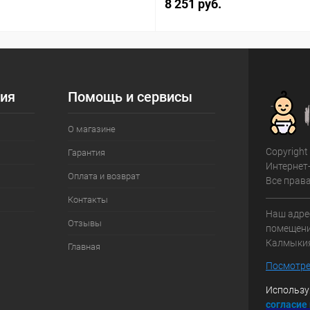
8 251 руб.
ия
Помощь и сервисы
О магазине
Copyright
Гарантия
Интернет
Оплата и возврат
Все прав
Контакты
Наш адрес
Отзывы
помещение
Калмыки
Главная
Посмотре
Использу
с
огласие