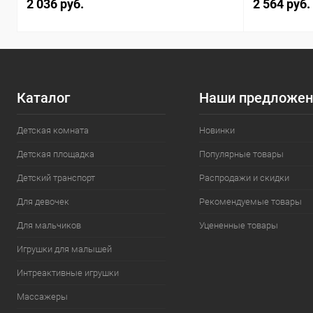
2 036 руб.
2 564 руб.
Каталог
Наши предложен
Детская комната
Новинки
Детская площадка
Популярные товары
Детский транспорт
Распродажи и скидки
Для девочек
Рекомендуемые товары
Для мальчиков
Уцененные товары
Игрушки для малышей
Интреактивные игрушки
Массажеры