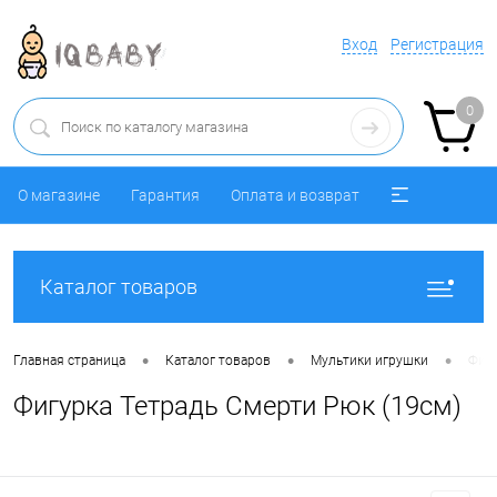
Вход
Регистрация
0
О магазине
Гарантия
Оплата и возврат
Каталог товаров
•
•
•
Главная страница
Каталог товаров
Мультики игрушки
Фигу
Фигурка Тетрадь Смерти Рюк (19см)