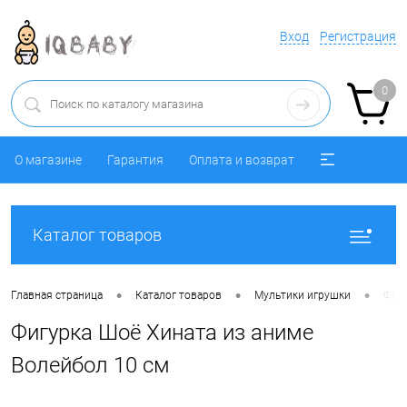
Вход
Регистрация
0
О магазине
Гарантия
Оплата и возврат
Каталог товаров
•
•
•
Главная страница
Каталог товаров
Мультики игрушки
Фигу
Фигурка Шоё Хината из аниме
Волейбол 10 см