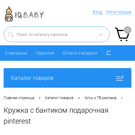
Вход
Регистрация
0
О магазине
Гарантия
Оплата и возврат
Каталог товаров
•
•
•
Главная страница
Каталог товаров
Хиты и ТВ реклама
Круж
Кружка с бантиком подарочная
pinterest